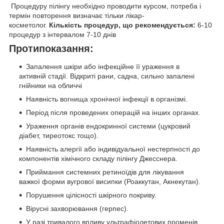
Процедуру пілінгу необхідно проводити курсом, потреба і
термін повторення визначає тільки лікар-
косметолог.
Кількість процедур, що рекомендується:
6-10
процедур з інтервалом 7-10 днів
Протипоказання:
Запалення шкіри або інфекційне її ураження в
активній стадії. Відкриті рани, садна, сильно запалені
гнійники на обличчі
Наявність вогнища хронічної інфекції в організмі.
Період після проведених операцій на інших органах.
Ураження органів ендокринної системи (цукровий
діабет, тиреотокс тощо).
Наявність алергії або індивідуальної нестерпності до
компонентів хімічного складу пілінгу Джесснера.
Приймання системних ретиноїдів для лікування
важкої форми вугрової висипки (Роаккутан, Акнекутан).
Порушення цілісності шкірного покриву.
Вірусні захворювання (герпес).
У разі тривалого впливу ультрафіолетових променів