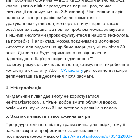
від проблеми) Обличчя — від 5 хв до максимально на 8-12
хвилин (якщо пілінг проводиться перший раз, то час
експозиції скорочується до 3-5 хвилин). Час, скільки шарів
наносити і концентрацію вибирає косметолог з
урахуванням чутливості, кольору та типу шкіри, а також
розв'язаних завдань. За певних проблем можна змішувати
з іншими кислотами (проконсультуйтеся в нашого технолога,
за потреби). Наприклад, можна поєднувати з молочною
кислотою для видалення дрібних зморщок у жінок після 30
років. Дія кислот буде спрямована на відновлення
гідроліпідного бар'єра шкіри, підвищення її
вологоутримувальних властивостей, стимуляцію вироблення
колагену й еластину. Або
ТСА кислоту
для освітлення шкіри,
депігментації та відновлення після засмаги.
4. Нейтралізація
Мигдальний пілінг дає змогу не користуватися
нейтралізатором, а тільки добре вмити обличчя водою,
оскільки він дуже легкий і не вступає в реакцію з водою.
5. Заспокійливість і зволоження шкіри
Процедура хімічного пілінгу травматична для шкіри, тому її
бажано закрити професійною заспокійливою
постпроцедурною маскою
https://krasotainfo.com/p783412009-