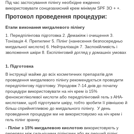
Під час застосування пілінгу необхідне ежденно
використовувати сонцезахисний крем мінімум SPF 3O + +.
Протокол проведення процедури:
Етапи виконання мигдалевого пілінгу
1. Передпілінгова підготовка 2. Демакіяж і очищення 3.
Тонізація 4. Препилинг 5. Пілінг (нанесення безпосередньо
мигдальної кислоти) 6. Нейтралізація 7. Заспокійливість і
зволоження шкіри 8. Експілінговий догляд у домашніх умовах
1. Підготовка
В інструкції майже до всіх косметичних препаратів для
проведення мигдалевого пілінгу рекомендується проводити
передпілінгову підготовку. Упродовж 7-14 днів до початку
процедури використовувати на ніч крем із 15%
феноксигліколевої кислоти або передпілінговий гель з АНА-
кислотами, щоб підготувати шкіру, тобто зробити її рівнішою й
більш сприйнятливою до мигдального пілінгу. У день
проведення процедури ми не використовуємо на ніч крем і
гель пілінг зранку.
-
Пілінг з 15% мигдалевою кислотою
використовують у
перервах між сильнішими пілінгами або як перший пілінг.