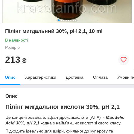
Пілінг мигдальний 30%, pH 2,1, 10 ml
В наявності
Роздріб
213
₴
Опис
Характеристики
Доставка
Оплата
Умови п
Опис
Пілінг мигдальної кислоти 30%, рН 2,1
Це концентрована альфа-гідроксикислота (AHA) -
Mandelic
Acid 30%, pH 2,1 -
одна з найм'якших кислот зі свого класу.
Підходить ідеально для шкіри, схильної до куперозу та