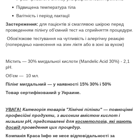
Підвищена температура тіла
Вагітність і період лактації
Застереження:
для пацієнтів зі смаглявою шкірою перед
проведенням пілінгу об'ємний тест на сприйняття процедури.
Обов'язкове тестування на чутливість і алергічну реакцію
(попередньо нанесення на згин ліктя або в зоні за вухом)
Містить — 30% мигдальної кислоти (Mandelic Acid 30%) - 2,1
pH.
Об'єм — 10 мл.
Пілінг мигдальний — у наявності 15% 30% і 50%
Товар сертифікований у Украине.
УВАГА!
Категорія товарів "Хімічні пілінги" — повноцінні
професійні продукти, з високим вмістом кислот і
низьким pH, представлені для
косметологів, які мають
досвід
проведення цих процедур.
Компанія Краса Інфо не несе відповідальності за