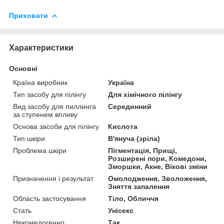
Приховати
Характеристики
Основні
Країна виробник
Україна
Тип засобу для пілінгу
Для хімічного пілінгу
Вид засобу для пиллинга
Серединний
за ступенем впливу
Основа засоби для пілінгу
Кислота
Тип шкіри
В'януча (зріла)
Проблема шкіри
Пігментація, Прищі,
Розширені пори, Комедони,
Зморшки, Акне, Вікові зміни
Призначення і результат
Омолодження, Зволоження,
Зняття запалення
Область застосування
Тіло, Обличчя
Стать
Унісекс
Некомедогенно
Так