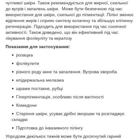
чутливої шкіри. Також рекомендується для жирної, схильної
до вугрів і запалень шкіри. Може бути безпечною під час
використання для шкіри, схильної до пігментації. Пілінг змінює
віділення жирів і сприяє синтезу колагену та збільшує клітинну
регенерацію. Підходить для використання під час сонячної
активності. Також доведено, що він ефективний під час
лікування фолікуліту та кератозу
Показання для застосування:
розацеа
фолікулити
різного роду акне та запалення. Вугрова хвороба
епідермальна мелазма
шрами постакне, рубці
Гіперпігментація, особливо після вагітності
Комедони
Старіння шкіри, усуває дрібні зморшки та розгладжує
складки
Підготовка до інвазивного пілінгу
Упродовж декількох тижнів може бути досягнутий гарний