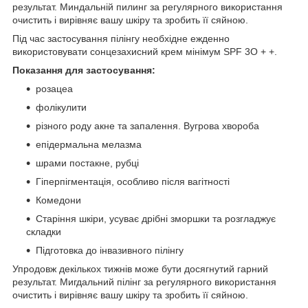
результат. Миндальній пилинг за регулярного використання
очистить і вирівняє вашу шкіру та зробить її сяйною.
Під час застосування пілінгу необхідне ежденно
використовувати сонцезахисний крем мінімум SPF 3O + +.
Показання для застосування:
розацеа
фолікулити
різного роду акне та запалення. Вугрова хвороба
епідермальна мелазма
шрами постакне, рубці
Гіперпігментація, особливо після вагітності
Комедони
Старіння шкіри, усуває дрібні зморшки та розгладжує
складки
Підготовка до інвазивного пілінгу
Упродовж декількох тижнів може бути досягнутий гарний
результат. Мигдальний пілінг за регулярного використання
очистить і вирівняє вашу шкіру та зробить її сяйною.