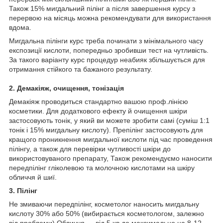
Також 15% мигдальний пілінг а після завершення курсу з
перервою на місяць можна рекомендувати для використання
вдома.
Мигдальна пілінги курс треба починати з мінімального часу
експозиції кислоти, попередньо зробивши тест на чутливість.
За такого варіанту курс процедур неабияк збільшується для
отримання стійкого та бажаного результату.
2. Демакіяж, очищення, тонізація
Демакіяж проводиться стандартно вашою проф.лінією
косметики. Для додаткового ефекту й очищення шкіри
застосовують тонік, у який ви можете зробити самі (суміш 1:1
тонік і 15% мигдальну кислоту). Препілінг застосовують для
кращого проникнення мигдальної кислоти під час проведення
пілінгу, а також для перевірки чутливості шкіри до
використовуваного препарату, Також рекомендуємо наносити
передпілінг гліколевою та молочною кислотами на шкіру
обличчя й шиї.
3. Пілінг
Не змиваючи передпілінг, косметолог наносить мигдальну
кислоту 30% або 50% (вибирається косметологом, залежно