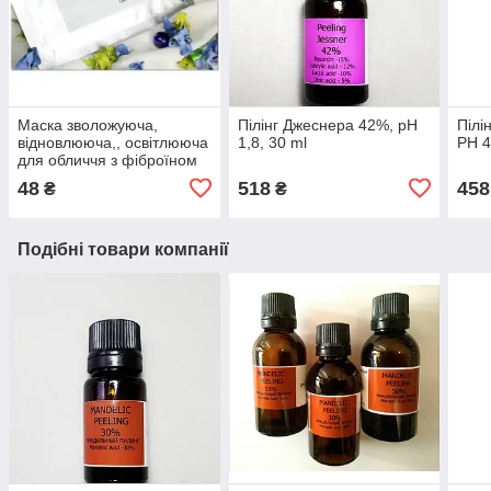
Маска зволожуюча,
Пілінг Джеснера 42%, pH
Пілі
відновлююча,, освітлююча
1,8, 30 ml
РН 4
для обличчя з фіброїном
на шовковій основі
48
518
458
₴
₴
Подібні товари компанії