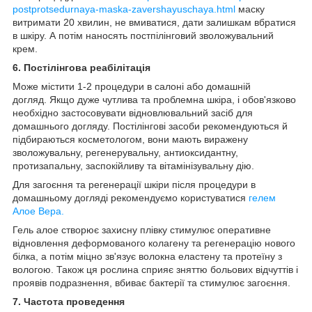
postprotsedurnaya-maska-zavershayuschaya.html
маску
витримати 20 хвилин, не вмиватися, дати залишкам вбратися
в шкіру. А потім наносять постпілінговий зволожувальний
крем.
6. Постілінгова реабілітація
Може містити 1-2 процедури в салоні або домашній
догляд. Якщо дуже чутлива та проблемна шкіра, і обов'язково
необхідно застосовувати відновлювальний засіб для
домашнього догляду. Постілінгові засоби рекомендуються й
підбираються косметологом, вони мають виражену
зволожувальну, регенерувальну, антиоксидантну,
протизапальну, заспокійливу та вітамінізувальну дію.
Для загоєння та регенерації шкіри після процедури в
домашньому догляді рекомендуємо користуватися
гелем
Алое Вера.
Гель алое створює захисну плівку стимулює оперативне
відновлення деформованого колагену та регенерацію нового
білка, а потім міцно зв'язує волокна еластену та протеїну з
вологою. Також ця рослина сприяє зняттю больових відчуттів і
проявів подразнення, вбиває бактерії та стимулює загоєння.
7. Частота проведення