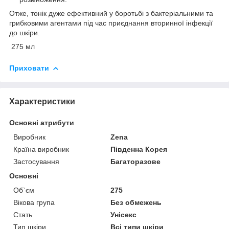
Отже, тонік дуже ефективний у боротьбі з бактеріальними та
грибковими агентами під час приєднання вторинної інфекції
до шкіри.
275 мл
Приховати
Характеристики
Основні атрибути
Виробник
Zena
Країна виробник
Південна Корея
Застосування
Багаторазове
Основні
Об`єм
275
Вікова група
Без обмежень
Стать
Унісекс
Тип шкіри
Всі типи шкіри