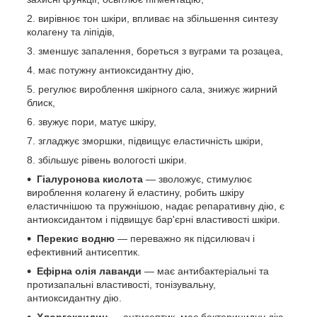
вирівнює тон шкіри, впливає на збільшення синтезу
колагену та ліпідів,
зменшує запалення, бореться з вуграми та розацеа,
має потужну антиоксидантну дію,
регулює вироблення шкірного сала, знижує жирний
блиск,
звужує пори, матує шкіру,
згладжує зморшки, підвищує еластичність шкіри,
збільшує рівень вологості шкіри.
Гіалуронова кислота
— зволожує, стимулює
вироблення колагену й еластину, робить шкіру
еластичнішою та пружнішою, надає репаративну дію, є
антиоксидантом і підвищує бар'єрні властивості шкіри.
Перекис водню
— переважно як підсилювач і
ефективний антисептик.
Ефірна олія лаванди
— має антибактеріальні та
протизапальні властивості, тонізувальну,
антиоксидантну дію.
Хлоргексидин
— антисептик, має бактерицидну дію