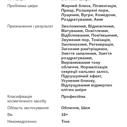
Проблема шкіри
Жирний блиск, Пігментація,
Прищі, Розширені пори,
Лущення, Вугри, Комедони,
Роздратування, Акне
Призначення і результат
Зволоження, Відновлення,
Матування, Освітлення,
Відбілювання, Пом'якшення,
Звуження пор, Тонізація,
Заспокоєння, Регенерація,
Загоєння ран/тріщинок,
Зняття запалення, Зняття
роздратування,
Вирівнювання тону
обличчя, Нормалізація
секреції сальних залоз,
Підсушуючий ефект,
Усунення блиску,
Відлущування відмерлих
клітин шкіри
Класифікація
Професійна
косметичного засобу
Область застосування
Обличчя, Шия
Вік
16+
Некомедогенно
True