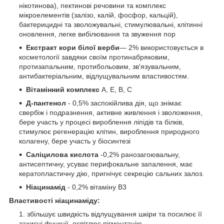
нікотинова), пектинові речовини та комплекс
мікроелементів (залізо, калій, фосфор, кальцій),
бактерицидні та зволожувальні, стимулювальні, клітинні
оновлення, легке вибілювання та звуження пор
Екстракт кори білої верби
— 2% використовується в
косметології завдяки своїм протинабряковим,
протизапальним, протибольовим, зв'язувальним,
антибактеріальним, відлущувальним властивостям.
Вітамінний комплекс
A, E, B, C
Д-пантенол
- 0,5% заспокійлива дія, що знімає
свербіж і подразнення, активне живлення і зволоження,
бере участь у процесі вироблення ліпідів та білків,
стимулює регенерацію клітин, вироблення природного
колагену, бере участь у біосинтезі
Саліцилова кислота
-0,2% ранозагоювальну,
антисептичну, усуває перифокальне запалення, має
кератопластичну дію, пригнічує секрецію сальних залоз.
Ніацинамід
- 0,2% вітаміну B3
Властивості ніацинаміду:
збільшує швидкість відлущування шкіри та посилює її
захисні функції, освітлює пігментацію,