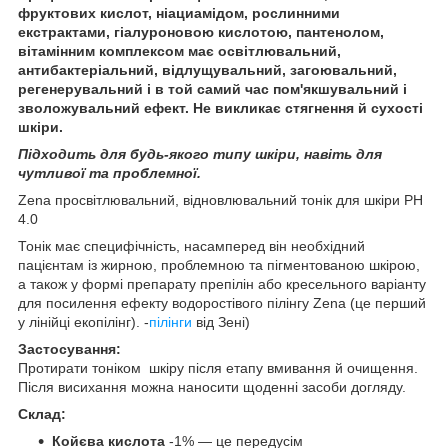
фруктових кислот, ніациамідом, рослинними
екстрактами, гіалуроновою кислотою, пантенолом,
вітамінним комплексом має освітлювальний,
антибактеріальний, відлущувальний, загоювальний,
регенерувальний і в той самий час пом'якшувальний і
зволожувальний ефект. Не викликає стягнення й сухості
шкіри.
Підходить для будь-якого типу шкіри, навіть для
чутливої та проблемної.
Zena просвітлювальний, відновлювальний тонік для шкіри PH
4.0
Тонік має специфічність, насамперед він необхідний
пацієнтам із жирною, проблемною та пігментованою шкірою,
а також у формі препарату препілін або кресельного варіанту
для посилення ефекту водоростівого пілінгу Zena (це перший
у лінійці екопілінг). -
пілінги
від Зені)
Застосування:
Протирати тоніком шкіру після етапу вмивання й очищення.
Після висихання можна наносити щоденні засоби догляду.
Склад:
Койєва кислота
-1% — це передусім