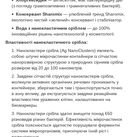
(з погляду грампозитивних і грамнегативних бактерій).
Консервант Sharomix
— улюблений тренд Sharomix,
екологічно чистий «зелений» консервант і стабілізатор.
Вода з нанокластичним сріблом
— до 100%
інноваційних рішень нанотехнологій у косметології.
Властивості нанокластичного срібла:
Нанокластери срібла (Ag NanoClusters) являють
собою штучні мікрочастинки-контейнери із сітчастою
нанорозмірною структурою з природних сірників срібла
розміром від 20 до 100 нанометрів.
Завдяки сітчастій структурі нанокластерів срібла,
молекули активних органічних речовин проникають у
контейнери, зберігаються там і транспортуються точно
в зону впливу, де екстрагуються завдяки реакційним
властивостям уражених клітин, налаштованих на
биомаркеры.
Нанокластери срібла здатні знищити понад 650
різновидів різних бактерій. Ефективність мікрочастинок
срібла пояснюється здатністю порушувати ферментні
системи мікроорганізмів, пригнічуючи їхній ріст і
розмноження.