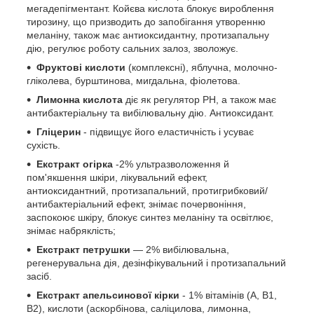
мегадепігментант. Койєва кислота блокує вироблення
тирозину, що призводить до запобігання утворенню
меланіну, також має антиоксидантну, протизапальну
дію, регулює роботу сальних залоз, зволожує.
Фруктові кислоти
(комплексні), яблучна, молочно-
гліколева, бурштинова, мигдальна, фіолетова.
Лимонна кислота
діє як регулятор PH, а також має
антибактеріальну та вибілювальну дію. Антиоксидант.
Гліцерин
- підвищує його еластичність і усуває
сухість.
Екстракт огірка
-2% ультразволоження й
пом'якшення шкіри, лікувальний ефект,
антиоксидантний, протизапальний, протигрибковий/
антибактеріальний ефект, знімає почервоніння,
заспокоює шкіру, блокує синтез меланіну та освітлює,
знімає набряклість;
Екстракт петрушки
— 2% вибілювальна,
регенерувальна дія, дезінфікувальний і протизапальний
засіб.
Екстракт апельсинової кірки
- 1% вітамінів (A, B1,
B2), кислоти (аскорбінова, саліцилова, лимонна,