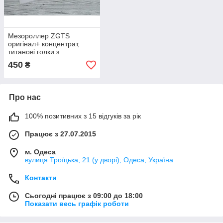
Мезороллер ZGTS
оригінал+ концентрат,
титанові голки з
позолотою (192 голки), всі
450
₴
розміри голок.
Про нас
100% позитивних з 15 відгуків за рік
Працює з 27.07.2015
м. Одеса
вулиця Троїцька, 21 (у дворі), Одеса, Україна
Контакти
Сьогодні працює з 09:00 до 18:00
Показати весь графік роботи