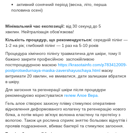
активний сонячний період (весна, літо, перша
половина осені)
Мінімальний час експозиції:
від 30 секунд до 5
хвилин. Нейтралізація обов'язкова!
Кількість процедур, що рекомендується:
середній пілінг —
1-2 на рік; глибокий пілінг — 1 раз на 5-10 років
Процедура хімічного пілінгу травматична для шкіри, тому її
бажано закрити професійною заспокійливою
постпроцедурною маскою
https://krasotainfo.com/p783412009-
postprotsedurnaya-maska-zavershayuschaya.html
маску
витримати 20 хвилин, не вмиватися, дати залишкам вбратися
в шкіру.
Для загоєння та регенерації шкіри після процедури
рекомендуємо користуватися
гелем Алое Вера.
Гель алое створює захисну плівку стимулює оперативне
відновлення деформованого колагену та регенерацію нового
білка, а потім міцно зв'язує волокна еластену та протеїну з
вологою. Також ця рослина сприяє зняттю больових відчуттів і
проявів подразнення, вбиває бактерії та стимулює загоєння.