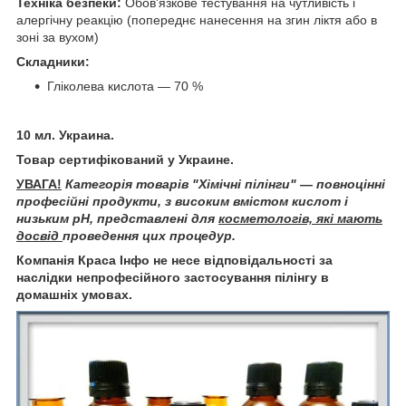
Техніка безпеки:
Обов'язкове тестування на чутливість і
алергічну реакцію (попереднє нанесення на згин ліктя або в
зоні за вухом)
Складники:
Гліколева кислота — 70 %
10 мл. Украина.
Товар сертифікований у Украине.
УВАГА!
Категорія товарів "Хімічні пілінги" — повноцінні
професійні продукти, з високим вмістом кислот і
низьким pH, представлені для
косметологів, які мають
досвід
проведення цих процедур.
Компанія Краса Інфо не несе відповідальності за
наслідки непрофесійного застосування пілінгу в
домашніх умовах.