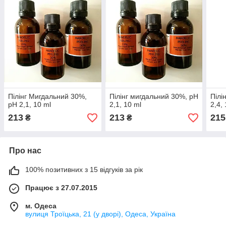
Пілінг Мигдальний 30%,
Пілінг мигдальний 30%, pH
Пілі
pH 2,1, 10 ml
2,1, 10 ml
2,4,
213
213
215
₴
₴
Про нас
100% позитивних з 15 відгуків за рік
Працює з 27.07.2015
м. Одеса
вулиця Троїцька, 21 (у дворі), Одеса, Україна