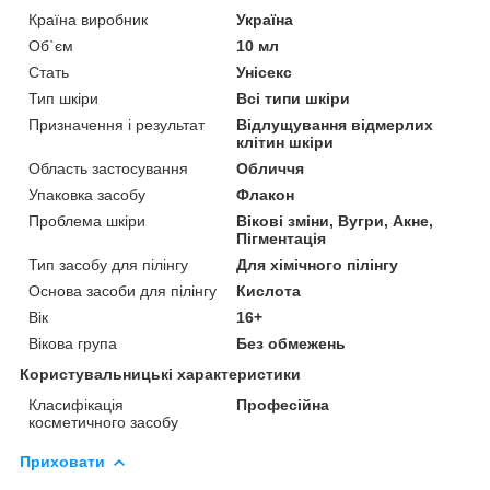
Країна виробник
Україна
Об`єм
10 мл
Стать
Унісекс
Тип шкіри
Всі типи шкіри
Призначення і результат
Відлущування відмерлих
клітин шкіри
Область застосування
Обличчя
Упаковка засобу
Флакон
Проблема шкіри
Вікові зміни, Вугри, Акне,
Пігментація
Тип засобу для пілінгу
Для хімічного пілінгу
Основа засоби для пілінгу
Кислота
Вік
16+
Вікова група
Без обмежень
Користувальницькі характеристики
Класифікація
Професійна
косметичного засобу
Приховати