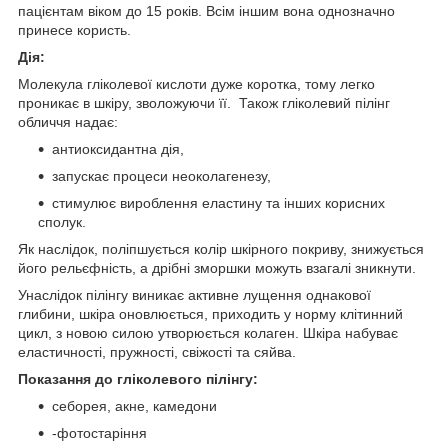
пацієнтам віком до 15 років. Всім іншим вона однозначно
принесе користь.
Дія:
Молекула гліколевої кислоти дуже коротка, тому легко
проникає в шкіру, зволожуючи її. Також гліколевий пілінг
обличчя надає:
антиоксидантна дія,
запускає процеси неоколагенезу,
стимулює вироблення еластину та інших корисних
сполук.
Як наслідок, поліпшується колір шкірного покриву, знижується
його рельєфність, а дрібні зморшки можуть взагалі зникнути.
Унаслідок пілінгу виникає активне лущення однакової
глибини, шкіра оновлюється, приходить у норму клітинний
цикл, з новою силою утворюється колаген. Шкіра набуває
еластичності, пружності, свіжості та сяйва.
Показання до гліколевого пілінгу:
себорея, акне, камедони
-фотостаріння