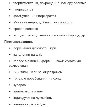
гіперпігментація, покращення кольору обличчя
гіперкератоз
фолікулярний гіперкератоз
в'янення шкіри, дрібна сітка зморщок
вросле волосся
як підготовка до інших косметичних процедур
Протипоказання:
порушення цілісності шкіри
запалення на шкірі
герпес в активній формі — важкі соматичні
захворювання
IV-V типи шкіри за Фіцпатриком
тривале перебування на сонці
купароз
вагітність, лактація
індивідуальна чутливість
вживання ретиноїдів