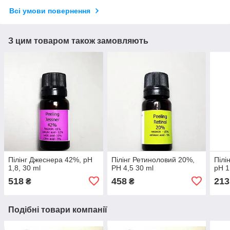
Всі умови повернення
З цим товаром також замовляють
Пілінг Джеснера 42%, pH
Пілінг Ретиноловий 20%,
Пілі
1,8, 30 ml
РН 4,5 30 ml
pH 1
518
458
213
₴
₴
Подібні товари компанії