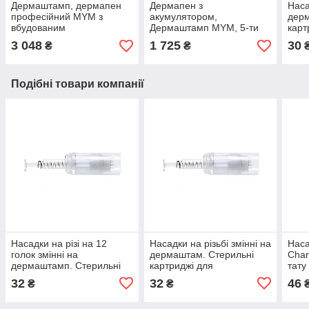
Дермаштамп, дермапен
Дермапен з
Наса
професійний MYM з
акумулятором,
дерм
вбудованим
Дермаштамп MYM, 5-ти
карт
акумулятором + 3 насадки
швидкісний + 3 насадки і
дерм
3 048
1 725
30
₴
₴
і концентрат в подарунок
концентрат в подарунок
Подібні товари компанії
Насадки на різі на 12
Насадки на різьбі змінні на
Наса
голок змінні на
дермаштам. Стерильні
Cha
дермаштамп. Стерильні
картриджі для
тату
картриджі для
дермаштампа на 12 голок
для 
32
32
46
₴
₴
дермаштампа
Байо
вкручуються